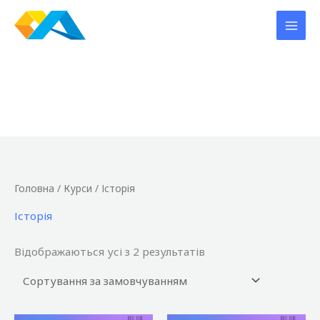
Перейти
до
вмісту
Головна
/
Курси
/ Історія
Історія
Відображаються усі з 2 результатів