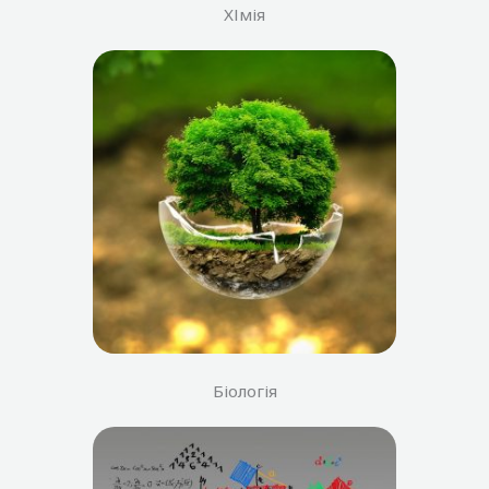
ХІмія
Біологія