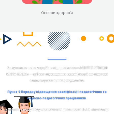
Основи здоров'я
КНП "Освітня Агенція міста Києва"
Комунальне некомерційне підприємство «ОСВІТНЯ АГЕНЦІЯ
МІСТА КИЄВА» – суб’єкт підвищення кваліфікації на підставі
таких нормативних документів:
Пункт 9 Порядку підвищення кваліфікації педагогічних та
науково-педагогічних працівників
Наявність коду виду економічної діяльності 85.59 «Інші види